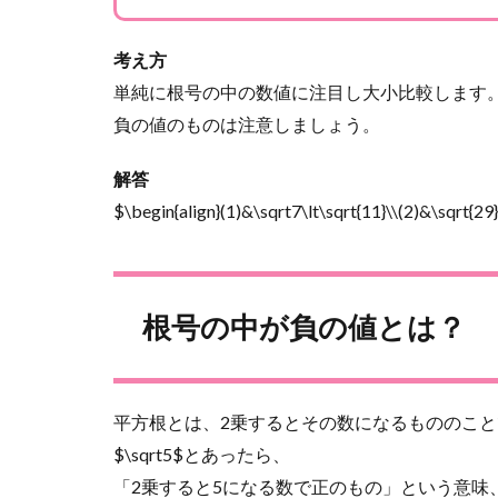
考え方
単純に根号の中の数値に注目し大小比較します
負の値のものは注意しましょう。
解答
$\begin{align}(1)&\sqrt7\lt\sqrt{11}\\(2)&\sqrt{29}
根号の中が負の値とは？
平方根とは、2乗するとその数になるもののこ
$\sqrt5$とあったら、
「2乗すると5になる数で正のもの」という意味