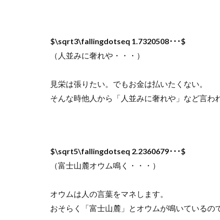
$\sqrt3\fallingdotseq 1.7320508･･･$
（人並みに奢れや・・・）
見栄は張りたい。でもお金は払いたくない。
そんな時他人から「人並みに奢れや」など言わ
$\sqrt5\fallingdotseq 2.2360679･･･$
（富士山麓オウム鳴く・・・）
オウムは人の言葉をマネします。
おそらく「富士山麓」とオウムが鳴いているの