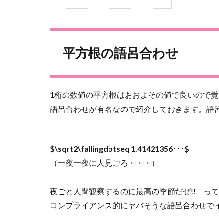
平方根の語呂合わせ
1桁の数値の平方根はおおよその値で良いので
語呂合わせが有名なので紹介しておきます。語
$\sqrt2\fallingdotseq 1.41421356･･･$
（一夜一夜に人見ごろ・・・）
夜ごと人間観察するのに最高の季節だぜ!! っ
コンプライアンス的にヤバそうな語呂合わせで