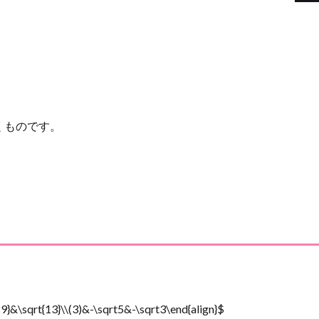
くものです。
。
29}&\sqrt{13}\\(3)&-\sqrt5&-\sqrt3\end{align}$