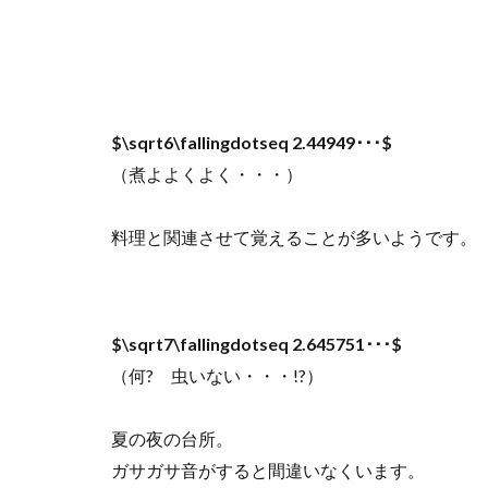
$\sqrt6\fallingdotseq 2.44949･･･$
（煮よよくよく・・・）
料理と関連させて覚えることが多いようです。
$\sqrt7\fallingdotseq 2.645751･･･$
（何? 虫いない・・・!?）
夏の夜の台所。
ガサガサ音がすると間違いなくいます。