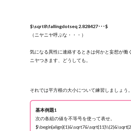
$\sqrt8\fallingdotseq 2.828427･･･$
（ニヤニヤ呼ぶな・・・）
気になる異性に連絡するときは何かと妄想が働
ニヤつきます、どうしても。
それでは平方根の大小について練習しましょう
基本例題1
次の各組の値を不等号を使って表せ。
$\begin{align}(1)&\sqrt7&\sqrt{11}\\(2)&\sqrt{