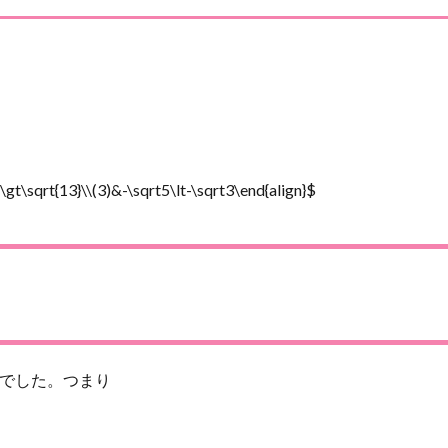
。
\gt\sqrt{13}\\(3)&-\sqrt5\lt-\sqrt3\end{align}$
とでした。つまり
、