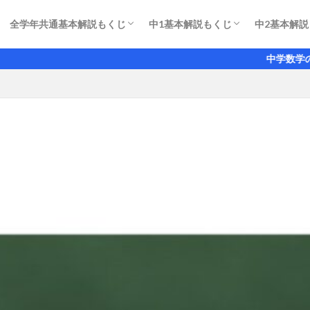
全学年共通基本解説もくじ
中1基本解説もくじ
中2基本解説
濃度の考え方の超基本
今さら聞けない割合や％の超基本
直線ができる条件
文字を使った整数の表し方と文字式での説明
通過算の解き方のコツ 列車の長さに注目
補助線のパターン
工夫が必要な計算とはどのように解くのか
正負の数 加法・減法の基本
正負の数 （かっこ）のない計算
累乗と指数の計算
乗法・除法の基本
四則の混じった計算
分数タイプの文字式の加法・減法
代入の考え方とその計算
文字式のきまり 基本と考え方
分配法則の基本を確認しよう
移項をつかった方程式の解き方
分数タイプの方程式の解き方
小数タイプの方程式の解き方
等式の性質と方程式
2桁の整数を求める方程式
方程式の文章題 過不足
方程式の文章題 年齢の関係
方程式の文章題 速さの問題の考
方程式の文章題 個数と代金
関数とは？ 定数と変数の違い
座標の考え方 表し方
比例の関係と比例の式
変域とその表し方
比例定数と比例のグラフ
反比例の導入と具体例
反比例のグラフの特徴とグラフの
反比例 歯車問題の基礎知識
平面図形の用語と記号 表し方の
おうぎ形の面積 弧の長さ 中心
垂直二等分線 垂線 角の二等分
空間図形の基本 多面体と直線や
平面が1つに決まる理由
角柱・円柱・角錐・円錐・球の体
立体の表面積は展開図をかいて求
円錐の表面積の求め方
式の計算 
等式の変形
偶数と偶数
連立方程式
連立方程式
連立方程式
一次関数の
一次関数の
一次関数の
一次関数の
交点の座標
一次関数の
対頂角 同
多角形の内
三角形の合
図形を使っ
二等辺三角
直角三角形
平行四辺形
平行四辺形
中学数学の基礎をゼロか
関係
のしかた