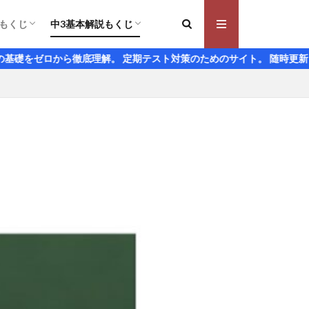
もくじ
中3基本解説もくじ
え方
かき方
ルール
角の関係
線の作図
平面の位置
積
める
基本の確認
 $x$について解く とは
の和は偶数になることの説明
 加減法の解き方
 代入法の解き方
の文章題 解き方のコツ
意味
変化の割合
グラフの特徴とグラフの書き方
式を求める問題 パターン別解法
と連立方程式の解
変域問題はグラフをかいて考える
位角 錯角とそれぞれの位置関係
角の和の求め方
同条件とは何か
た証明の仕方
形の性質
の合同条件と証明問題
の定理とその証明
になるための条件5つとその証明
式の展開のしかた
乗法公式 足していくつか、かけていくつか
因数分解の解き方
式の展開や因数分解を利用するコツ
平方根と有理化 平方根の変形のしかた
平方根の大小比較
根号のあるかけ算
根号のある割り算
根号のある数の足し算・引き算
ルートの中が小数や分数のときの近似値の求
二次方程式の解き方 左辺の2乗を作るか因
平方完成は二次の項の係数に注意
二次方程式の解の公式
関数$y=ax^2$の基本と具体例
関数$y=ax^2$のグラフとその特徴
$y=ax^2$のグラフの変化の割合は$x$の区間
放物線のグラフと変域
放物線のグラフと直線のグラフがつくる図形
相似の基本と日常生活での利用
三角形の相似条件を使った証明のしかた
平行線と線分の比はなぜ成り立つのか？
中点連結定理の基本と台形への応用
なぜ相似な図形の面積比は相似比の2乗に等
相似比と体積比の問題とその利用
円周角の定理とその証明
円周角の定理の逆は同じ側にできる角に注目
三平方の定理 3対4対5
三平方の定理の逆を使うと直角三角形かどう
座標平面上での斜めの長さの求め方
三平方の定理と空間図形
ら徹底理解。 定期テスト対策のためのサイト。 随時更新
め方
数分解する
に注目
しいのか？
かがわかる