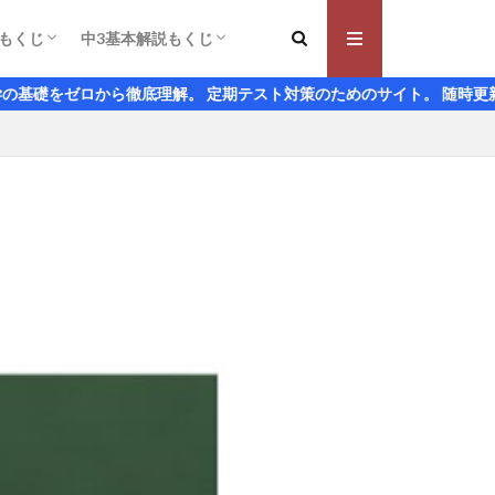
もくじ
中3基本解説もくじ
え方
かき方
ルール
角の関係
線の作図
平面の位置
積
める
基本の確認
 $x$について解く とは
の和は偶数になることの説明
 加減法の解き方
 代入法の解き方
の文章題 解き方のコツ
意味
変化の割合
グラフの特徴とグラフの書き方
式を求める問題 パターン別解法
と連立方程式の解
変域問題はグラフをかいて考える
位角 錯角とそれぞれの位置関係
角の和の求め方
同条件とは何か
た証明の仕方
形の性質
の合同条件と証明問題
の定理とその証明
になるための条件5つとその証明
式の展開のしかた
乗法公式 足していくつか、かけていくつか
因数分解の解き方
式の展開や因数分解を利用するコツ
平方根と有理化 平方根の変形のしかた
平方根の大小比較
根号のあるかけ算
根号のある割り算
根号のある数の足し算・引き算
ルートの中が小数や分数のときの近似値の求
二次方程式の解き方 左辺の2乗を作るか因
平方完成は二次の項の係数に注意
二次方程式の解の公式
関数$y=ax^2$の基本と具体例
関数$y=ax^2$のグラフとその特徴
$y=ax^2$のグラフの変化の割合は$x$の区間
放物線のグラフと変域
放物線のグラフと直線のグラフがつくる図形
相似の基本と日常生活での利用
三角形の相似条件を使った証明のしかた
平行線と線分の比はなぜ成り立つのか？
中点連結定理の基本と台形への応用
なぜ相似な図形の面積比は相似比の2乗に等
相似比と体積比の問題とその利用
円周角の定理とその証明
円周角の定理の逆は同じ側にできる角に注目
三平方の定理 3対4対5
三平方の定理の逆を使うと直角三角形かどう
座標平面上での斜めの長さの求め方
三平方の定理と空間図形
から徹底理解。 定期テスト対策のためのサイト。 随時更新
め方
数分解する
に注目
しいのか？
かがわかる