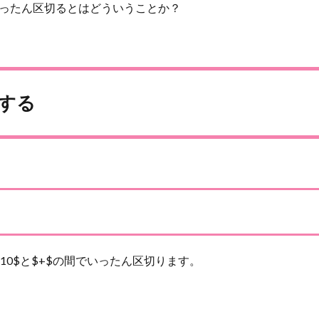
いったん区切るとはどういうことか？
する
。
0$と$+$の間でいったん区切ります。