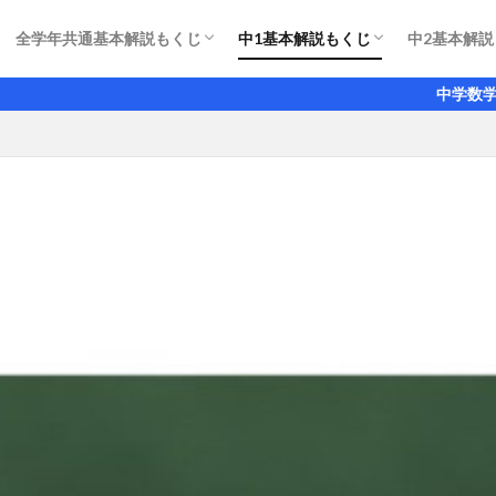
全学年共通基本解説もくじ
中1基本解説もくじ
中2基本解説
濃度の考え方の超基本
今さら聞けない割合や％の超基本
直線ができる条件
文字を使った整数の表し方と文字式での説明
通過算の解き方のコツ 列車の長さに注目
補助線のパターン
工夫が必要な計算とはどのように解くのか
正負の数 加法・減法の基本
正負の数 （かっこ）のない計算
累乗と指数の計算
乗法・除法の基本
四則の混じった計算
分数タイプの文字式の加法・減法
代入の考え方とその計算
文字式のきまり 基本と考え方
分配法則の基本を確認しよう
移項をつかった方程式の解き方
分数タイプの方程式の解き方
小数タイプの方程式の解き方
等式の性質と方程式
2桁の整数を求める方程式
方程式の文章題 過不足
方程式の文章題 年齢の関係
方程式の文章題 速さの問題の考
方程式の文章題 個数と代金
関数とは？ 定数と変数の違い
座標の考え方 表し方
比例の関係と比例の式
変域とその表し方
比例定数と比例のグラフ
反比例の導入と具体例
反比例のグラフの特徴とグラフの
反比例 歯車問題の基礎知識
平面図形の用語と記号 表し方の
おうぎ形の面積 弧の長さ 中心
垂直二等分線 垂線 角の二等分
空間図形の基本 多面体と直線や
平面が1つに決まる理由
角柱・円柱・角錐・円錐・球の体
立体の表面積は展開図をかいて求
円錐の表面積の求め方
式の計算 
等式の変形
偶数と偶数
連立方程式
連立方程式
連立方程式
一次関数の
一次関数の
一次関数の
一次関数の
交点の座標
一次関数の
対頂角 同
多角形の内
三角形の合
図形を使っ
二等辺三角
直角三角形
平行四辺形
平行四辺形
中学数学の基礎をゼロ
関係
のしかた