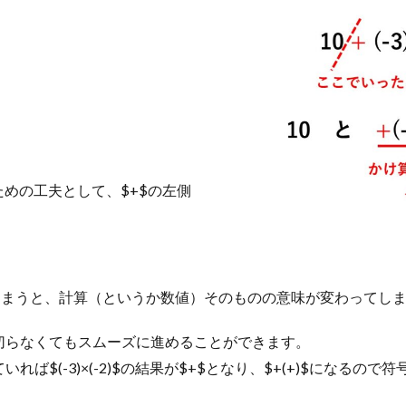
ぐための工夫として、$+$の左側
切ってしまうと、計算（というか数値）そのものの意味が変わって
切らなくてもスムーズに進めることができます。
ば$(-3)×(-2)$の結果が$+$となり、$+(+)$になるの