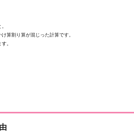
と。
かけ算割り算が混じった計算です。
ます。
由