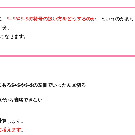
に、
$+$
や
$-$
の符号の扱い方をどうするのか
、というのがあり
部分。
くこなせます。
る$+$や$-$の左側でいったん区切る
号だから省略できない
計算
します。
て考えます
。