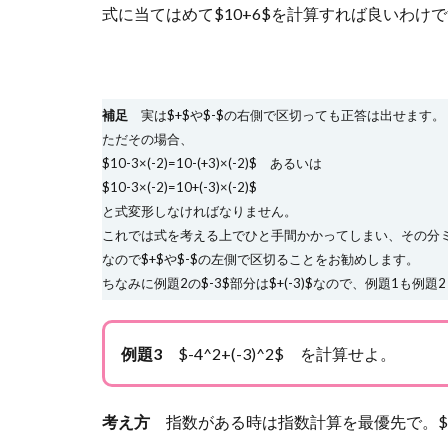
式に当てはめて$10+6$を計算すれば良いわけ
補足
実は$+$や$-$の右側で区切っても正答は出せます。
ただその場合、
$10-3×(-2)=10-(+3)×(-2)$ あるいは
$10-3×(-2)=10+(-3)×(-2)$
と式変形しなければなりません。
これでは式を考える上でひと手間かかってしまい、その分
なので$+$や$-$の左側で区切ることをお勧めします。
ちなみに例題2の$-3$部分は$+(-3)$なので、例題1も例
例題3
$-4^2+(-3)^2$ を計算せよ。
考え方
指数がある時は指数計算を最優先で。$4