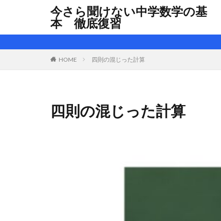
今さら聞けない中学数学の基
本 徹底復習
HOME
四則の混じった計算
四則の混じった計算