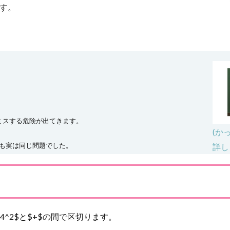
です。
ミスする危険が出てきます。
(か
題2も実は同じ問題でした。
詳し
^2$と$+$の間で区切ります。