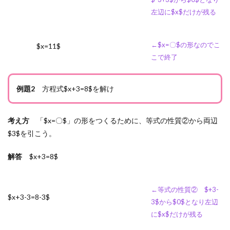
左辺に$x$だけが残る
←$x=〇$の形なのでこ
$x=11$
こで終了
例題2
方程式$x+3=8$を解け
考え方
「$x=〇$」の形をつくるために、等式の性質②から両辺
$3$を引こう。
解答
$x+3=8$
←等式の性質② $+3-
$x+3-3=8-3$
3$から$0$となり左辺
に$x$だけが残る