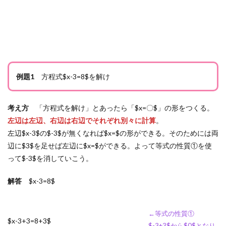
例題1
方程式$x-3=8$を解け
考え方
「方程式を解け」とあったら「$x=〇$」の形をつくる。
左辺は左辺、右辺は右辺でそれぞれ別々に計算
。
左辺$x-3$の$-3$が無くなれば$x=$の形ができる。そのためには両
辺に$3$を足せば左辺に$x=$ができる。よって等式の性質①を使
って$-3$を消していこう。
解答
$x-3=8$
←等式の性質①
$x-3+3=8+3$
$-3+3$から$0$となり