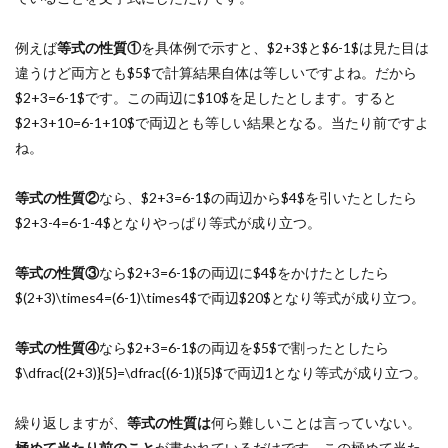
例えば
等式の性質①
を具体例で示すと、$2+3$と$6-1$は見た目は
違うけど両方とも$5$で計算結果自体は等しいですよね。だから
$2+3=6-1$です。この両辺に$10$を足したとします。すると
$2+3+10=6-1+10$で両辺とも等しい結果となる。当たり前ですよ
ね。
等式の性質②
なら、$2+3=6-1$の両辺から$4$を引いたとしたら
$2+3-4=6-1-4$となりやっぱり等式が成り立つ。
等式の性質③
なら$2+3=6-1$の両辺に$4$をかけたとしたら
$(2+3)\times4=(6-1)\times4$で両辺$20$となり等式が成り立つ。
等式の性質④
なら$2+3=6-1$の両辺を$5$で割ったとしたら
$\dfrac{(2+3)}{5}=\dfrac{(6-1)}{5}$で両辺1となり等式が成り立つ。
繰り返しますが、
等式の性質は
何ら難しいことは言っていない。
極めて当たり前のこと
が書かれているだけです。この極めて当た