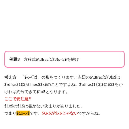
例題3
方程式$\dfrac{1}{3}x=5$を解け
考え方
「$x=〇$」の形をつくります。左辺の$\dfrac{1}{3}x$は
$\dfrac{1}{3}\times$$x$のことですよね。$\dfrac{1}{3}$に$3$をか
ければ約分できて$1x$となります。
ここで要注意!!
$1x$の$1$は書かない決まりがありました。
つまり
$1x=x$
です。
$0x$が$x$じゃない
ですからね。