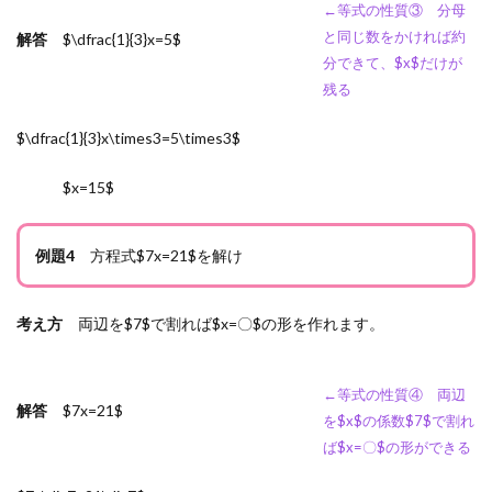
←等式の性質③ 分母
と同じ数をかければ約
解答
$\dfrac{1}{3}x=5$
分できて、$x$だけが
残る
$\dfrac{1}{3}x\times3=5\times3$
$x=15$
例題4
方程式$7x=21$を解け
考え方
両辺を$7$で割れば$x=〇$の形を作れます。
←等式の性質④ 両辺
解答
$7x=21$
を$x$の係数$7$で割れ
ば$x=〇$の形ができる