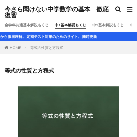
今さら聞けない中学数学の基本 徹底
復習
全学年共通基本解説もくじ
中1基本解説もくじ
中2基本解説もくじ
中3
解。 定期テスト対策のためのサイト。 随時更新
HOME
等式の性質と方程式
等式の性質と方程式