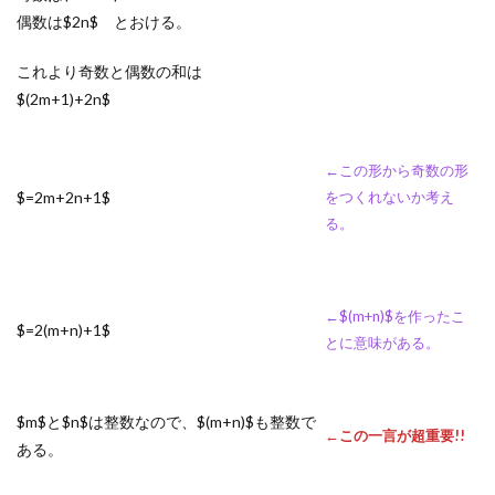
偶数は$2n$ とおける。
これより奇数と偶数の和は
$(2m+1)+2n$
←この形から奇数の形
$=2m+2n+1$
をつくれないか考え
る。
←$(m+n)$を作ったこ
$=2(m+n)+1$
とに意味がある。
$m$と$n$は整数なので、$(m+n)$も整数で
←この一言が超重要!!
ある。