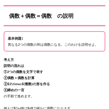
偶数＋偶数＝偶数 の説明
基本例題
1
異なる2つの偶数の和は偶数になる。このわけを説明せよ。
考え方
説明の流れは
①2つの偶数を文字で表す
②偶数＋偶数を計算
③$2\times$(整数)の形を作る
④締めの一言
の手順で進めます。
例えば$2+4$は$6$で確かに偶数になります。