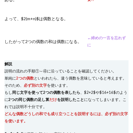
よって、$2(m+n)$は偶数となる。
←締めの一言を忘れず
したがって2つの偶数の和は偶数になる。
に
解説
説明の流れの手順①～④に沿っていることを確認してください。
単純に
2つの偶数
といわれたら、違う偶数を意味していると考えます。
そのため、
必ず別の文字
を使います。
もし
同じ文字を使って2つの偶数を表したら
、$2+2$や$16+16$のよう
に
2つの同じ偶数の足し算
だけ
を説明したこと
になってしまいます。こ
れでは説明不十分です。
どんな偶数どうしの和でも成り立つことを説明するには、必ず別の文字
を使います。