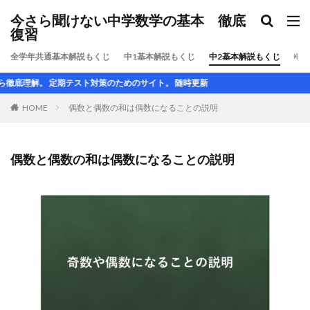
今さら聞けない中学数学の基本 徹底
復習
全学年共通基本解説もくじ
中1基本解説もくじ
中2基本解説もくじ
中3
定期テスト対策のためのサイト。 随時更新
HOME
偶数と偶数の和は偶数になることの説明
偶数と偶数の和は偶数になることの説明