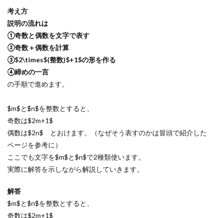
考え方
説明の流れは
①奇数と偶数を文字で表す
②奇数＋偶数を計算
③$2\times$(整数)$+1$の形を作る
④締めの一言
の手順で進めます。
$m$と$n$を整数とすると、
奇数は$2m+1$
偶数は$2n$ とおけます。（なぜそう表すのかは冒頭で紹介した
ページを参考に）
ここでも文字を$m$と$n$で2種類使います。
実際に解答を示しながら解説していきます。
解答
$m$と$n$を整数とすると、
奇数は$2m+1$