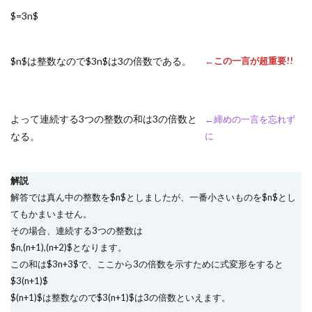
$=3n$
$n$は整数なので$3n$は3の倍数である。
←この一言が超重要!!
よって連続する3つの整数の和は3の倍数と
←締めの一言を忘れず
なる。
に
解説
解答では真ん中の整数を$n$としましたが、一番小さいものを$n$とし
てもかまいません。
その場合、連続する3つの整数は
$n,(n+1),(n+2)$となります。
この和は$3n+3$で、ここから3の倍数を示すために式変形をすると
$3(n+1)$
$(n+1)$は整数なので$3(n+1)$は3の倍数といえます。