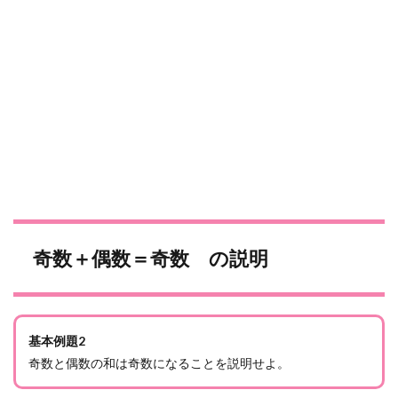
奇数＋偶数＝奇数 の説明
基本例題2
奇数と偶数の和は奇数になることを説明せよ。