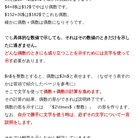
$4+8$は$12$でやはり偶数です。
$152+30$は$182$でこれも偶数。
確かに偶数＋偶数は偶数になりそうです。
でも
具体的な数値で示しても、それはその数値のときだけを示し
たに過ぎません。
どんな偶数のときにも成り立つことを示すためには文字を使って
示す
必要があります。
$n$を整数とすると、偶数は$2n$と表せます。（なぜそう表すの
かは冒頭で紹介したページを参考に）
そこで文字を使って
偶数＋偶数の計算を進めます。
その計算の結果、偶数の形ができれば説明終了です。
偶数の形を示すには 『$2\times$（整数）』 の形を作ります。
なお、
自分で勝手に文字を使う時は、必ずその文字について一言
説明をします。
それでは解答を示しながら解説していきます。