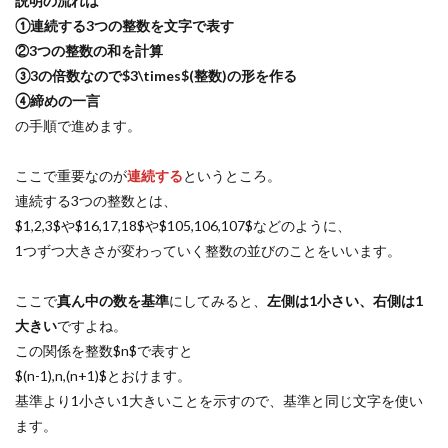
説明の流れは
①連続する3つの整数を文字で表す
②3つの整数の和を計算
③3の倍数なので$3\times$(整数)の形を作る
④締めの一言
の手順で進めます。
ここで重要なのが
連続する
というところ。
連続する3つの整数とは、
$1,2,3$や$16,17,18$や$105,106,107$などのように、
1つずつ大きさが変わっていく整数の並びのことをいいます。
ここで
真ん中の数を基準
にしてみると、
左側は1小さい、右側は1
大きい
ですよね。
この関係を整数$n$で表すと
$(n-1),n,(n+1)$とおけます。
基準より1小さい1大きいことを示すので、基準と同じ文字を使い
ます。