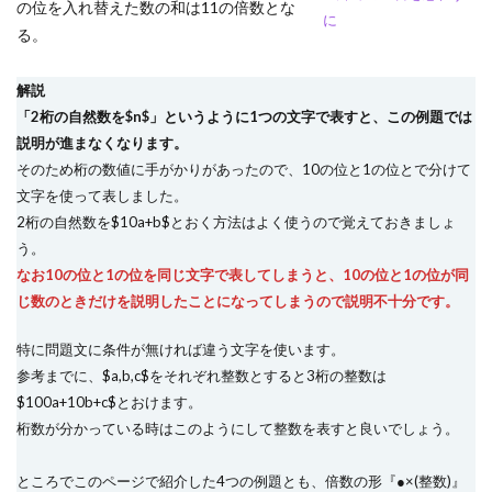
の位を入れ替えた数の和は11の倍数とな
に
る。
解説
「2桁の自然数を$n$」というように1つの文字で表すと、この例題では
説明が進まなくなります。
そのため桁の数値に手がかりがあったので、10の位と1の位とで分けて
文字を使って表しました。
2桁の自然数を$10a+b$とおく方法はよく使うので覚えておきましょ
う。
なお10の位と1の位を同じ文字で表してしまうと、10の位と1の位が同
じ数のときだけを説明したことになってしまうので説明不十分です。
特に問題文に条件が無ければ違う文字を使います。
参考までに、$a,b,c$をそれぞれ整数とすると3桁の整数は
$100a+10b+c$とおけます。
桁数が分かっている時はこのようにして整数を表すと良いでしょう。
ところでこのページで紹介した4つの例題とも、倍数の形『●×(整数)』