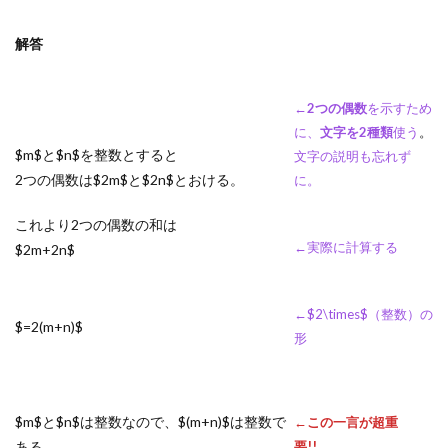
解答
←
2つの偶数
を示すため
に、
文字を2種類
使う
。
$m$と$n$を整数とすると
文字の説明も忘れず
2つの偶数は$2m$と$2n$とおける。
に。
これより2つの偶数の和は
←実際に計算する
$2m+2n$
←$2\times$（整数）の
$=2(m+n)$
形
$m$と$n$は整数なので、$(m+n)$は整数で
←この一言が超重
ある。
要!!